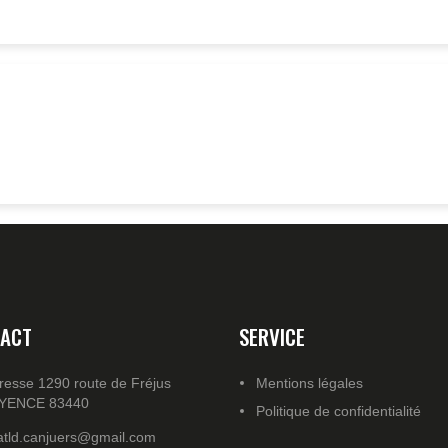
ACT
SERVICE
resse 1290 route de Fréjus
Mentions légales
YENCE 83440
Politique de confidentialité
atld.canjuers@gmail.com