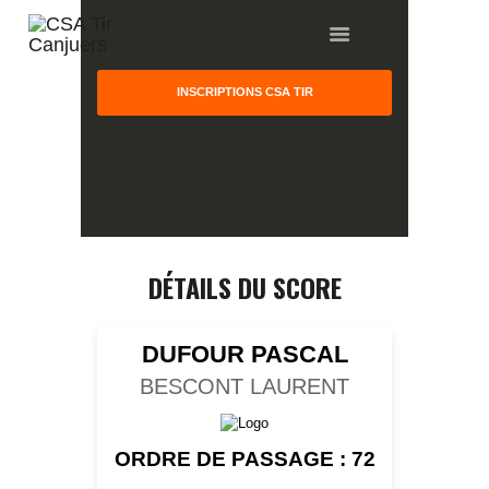
INSCRIPTIONS CSA TIR
HOME
GALLERY
PARTNERS
DÉTAILS DU SCORE
COMPETITION
RESULTS
DUFOUR PASCAL
TEAM CANJUERS
BESCONT LAURENT
ORDRE DE PASSAGE : 72