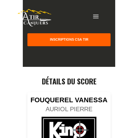
INSCRIPTIONS CSA TIR
HOME
GALLERY
PARTNERS
DÉTAILS DU SCORE
COMPETITION
RESULTS
FOUQUEREL VANESSA
TEAM CANJUERS
AURIOL PIERRE