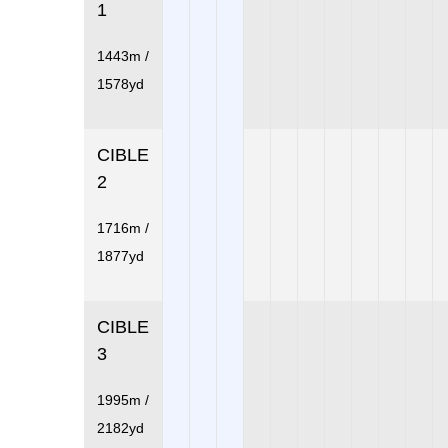
1
1443m /
1578yd
CIBLE
2
1716m /
1877yd
CIBLE
3
1995m /
2182yd