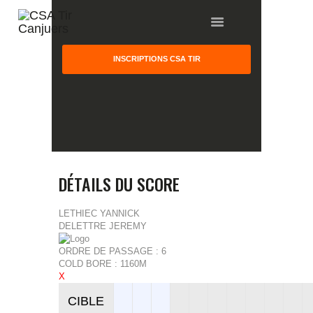
INSCRIPTIONS CSA TIR
HOME
GALLERY
PARTNERS
DÉTAILS DU SCORE
COMPETITION
RESULTS
LETHIEC YANNICK
DELETTRE JEREMY
TEAM CANJUERS
ORDRE DE PASSAGE : 6
COLD BORE : 1160M
X
CIBLE