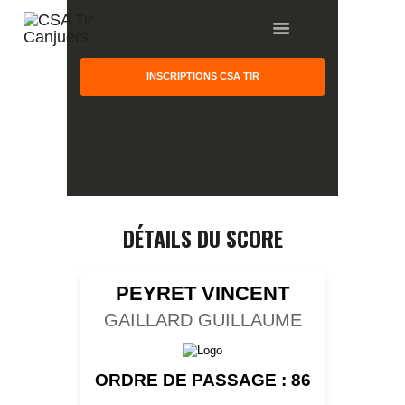
INSCRIPTIONS CSA TIR
HOME
GALLERY
PARTNERS
DÉTAILS DU SCORE
COMPETITION
RESULTS
PEYRET VINCENT
TEAM CANJUERS
GAILLARD GUILLAUME
ORDRE DE PASSAGE : 86