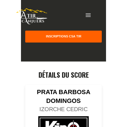
INSCRIPTIONS CSA TIR
HOME
GALLERY
PARTNERS
DÉTAILS DU SCORE
COMPETITION
RESULTS
PRATA BARBOSA
TEAM CANJUERS
DOMINGOS
IZORCHE CEDRIC