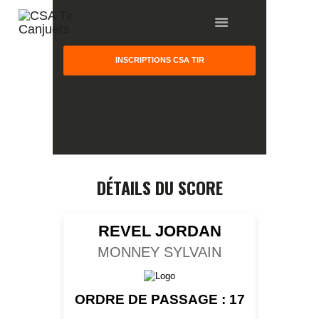
INSCRIPTIONS CSA TIR
HOME
GALLERY
PARTNERS
DÉTAILS DU SCORE
COMPETITION
RESULTS
REVEL JORDAN
TEAM CANJUERS
MONNEY SYLVAIN
ORDRE DE PASSAGE : 17