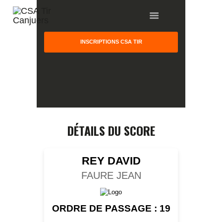
INSCRIPTIONS CSA TIR
HOME
GALLERY
PARTNERS
DÉTAILS DU SCORE
COMPETITION
RESULTS
REY DAVID
TEAM CANJUERS
FAURE JEAN
ORDRE DE PASSAGE : 19