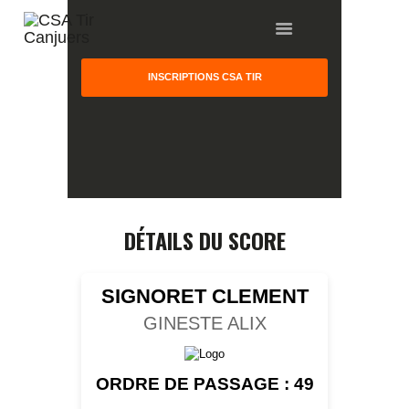
INSCRIPTIONS CSA TIR
HOME
GALLERY
PARTNERS
DÉTAILS DU SCORE
COMPETITION
RESULTS
SIGNORET CLEMENT
TEAM CANJUERS
GINESTE ALIX
ORDRE DE PASSAGE : 49