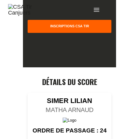
INSCRIPTIONS CSA TIR
HOME
GALLERY
PARTNERS
DÉTAILS DU SCORE
COMPETITION
RESULTS
SIMER LILIAN
TEAM CANJUERS
MATHA ARNAUD
ORDRE DE PASSAGE : 24