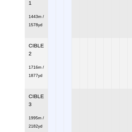
1
1443m /
1578yd
CIBLE
2
1716m /
1877yd
CIBLE
3
1995m /
2182yd