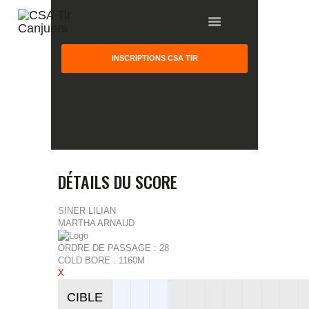
INSCRIPTIONS CSA TIR
HOME
GALLERY
PARTNERS
DÉTAILS DU SCORE
COMPETITION
RESULTS
SINER LILIAN
MARTHA ARNAUD
TEAM CANJUERS
ORDRE DE PASSAGE : 28
COLD BORE : 1160M
X
CIBLE