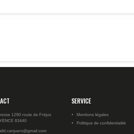
ACT
SERVICE
resse 1290 route de Fréjus
Mentions légales
YENCE 83440
Politique de confidentialité
atld.canjuers@gmail.com