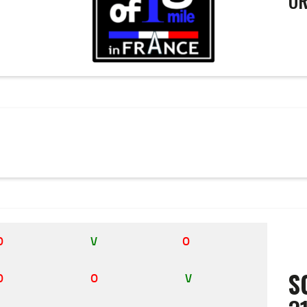
OR
O
V
O
S
O
O
V