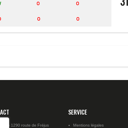
3
V
O
O
O
O
O
ACT
SERVICE
resse 1290 route de Fréjus
Mentions légales