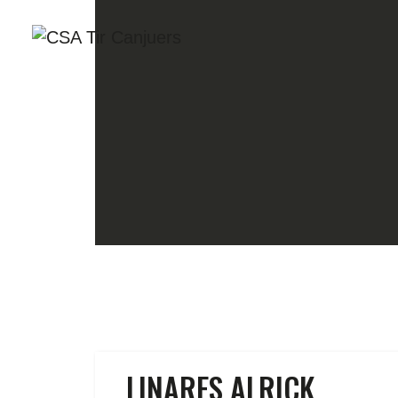
A
G
P
C
R
T
LINARES ALRICK