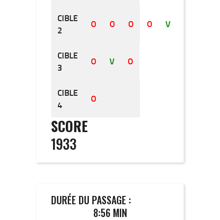
CIBLE
O
O
O
O
V
2
CIBLE
O
V
O
O
O
3
CIBLE
O
O
O
O
O
4
SCORE
1933
DURÉE DU PASSAGE :
8:56 MIN