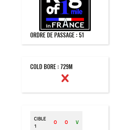
ORDRE DE PASSAGE : 51
COLD BORE : 729M
CIBLE
O
O
V
O
O
1